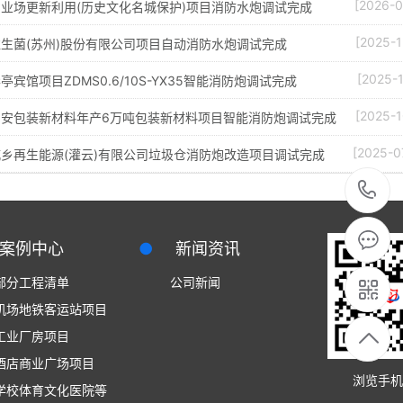
[2026-0
业场更新利用(历史文化名城保护)项目消防水炮调试完成
[2025-1
生菌(苏州)股份有限公司项目自动消防水炮调试完成
[2025-1
亭宾馆项目ZDMS0.6/10S-YX35智能消防炮调试完成
[2025-1
启安包装新材料年产6万吨包装新材料项目智能消防炮调试完成
[2025-0
乡再生能源(灌云)有限公司垃圾仓消防炮改造项目调试完成
0
8
案例中心
●
新闻资讯
部分工程清单
公司新闻
机场地铁客运站项目
工业厂房项目
酒店商业广场项目
浏览手机
学校体育文化医院等