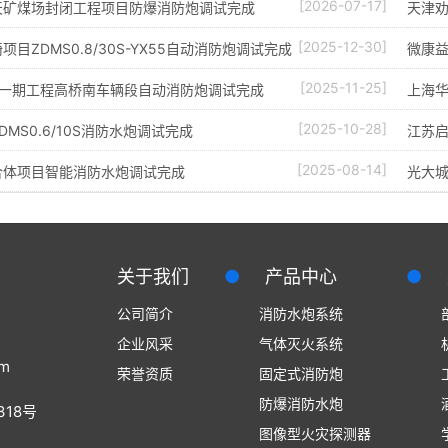
[2026-07-17]
天矿煤场封闭工程项目防爆消防炮调试完成
天津劝
[2025-12-30]
目ZDMS0.8/30S-YX55自动消防炮调试完成
微康益
[2025-11-25]
线一期工程高桥南车辆段自动消防炮调试完成
上海华
[2025-10-28]
MS0.6/10S消防水炮调试完成
江苏
[2025-08-14]
合体项目智能消防水炮调试完成
光大城
关于我们
●
产品中心
●
公司简介
消防水炮系统
企业风采
气体灭火系统
om
荣誉资质
固定式消防炮
防爆消防水炮
18号
图像型火灾探测器