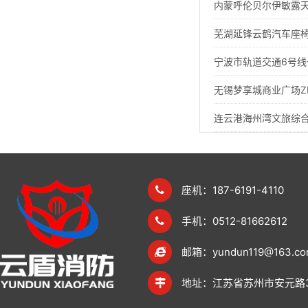
内蒙呼伦贝尔伊敏露
芜湖延锋云鹤汽车座椅项
宁波市轨道交通6号
无锡梦享城商业广场ZD
连云港海州湾文旅综
座机：187-6191-4110
手机：0512-81662612
邮箱：yundun119@163.c
地址：江苏省苏州市安元路3